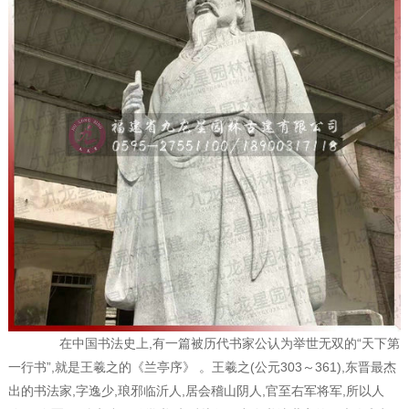
在中国书法史上,有一篇被历代书家公认为举世无双的“天下第
一行书”,就是王羲之的《兰亭序》 。王羲之(公元303～361),东晋最杰
出的书法家,字逸少,琅邪临沂人,居会稽山阴人,官至右军将军,所以人