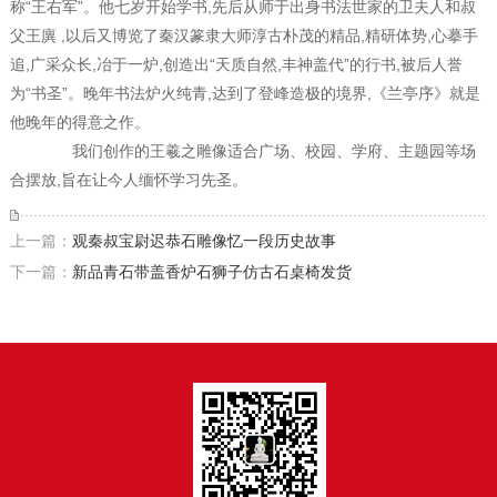
称“王右军”。他七岁开始学书,先后从师于出身书法世家的卫夫人和叔
父王廙 ,以后又博览了秦汉篆隶大师淳古朴茂的精品,精研体势,心摹手
追,广采众长,冶于一炉,创造出“天质自然,丰神盖代”的行书,被后人誉
为“书圣”。晚年书法炉火纯青,达到了登峰造极的境界,《兰亭序》就是
他晚年的得意之作。
我们创作的王羲之雕像适合广场、校园、学府、主题园等场
合摆放,旨在让今人缅怀学习先圣。
上一篇：
观秦叔宝尉迟恭石雕像忆一段历史故事
下一篇：
新品青石带盖香炉石狮子仿古石桌椅发货