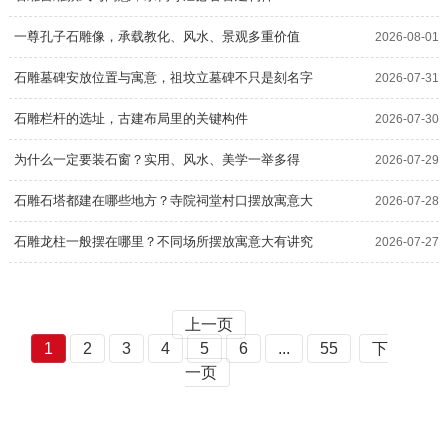
一尊孔子石雕像，承载教化、风水、景观多重价值
2026-08-01
石雕墓碑安放位置与寓意，祖坟立墓碑不只是刻名字
2026-07-31
石雕栏杆的选址，古建布局里的关键构件
2026-07-30
为什么一定要装石窗？实用、风水、美学一举多得
2026-07-29
石雕石塔都建在哪些地方？寺院祠堂村口摆放寓意大
2026-07-28
不相同
石雕龙柱一般摆在哪里？不同场所摆放寓意大有讲究
2026-07-27
上一页
1
2
3
4
5
6
...
55
下
一页