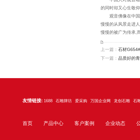
的同时却又心生敬仰
观音佛像在中国
慢慢的从风景走进人
慢慢的被广为传承,
上一篇：
石材G65
下一篇：
品质好的青
友情链接:
1688
石雕牌坊
爱采购
万国企业网
龙创石雕
石
首页
产品中心
客户案例
企业动态