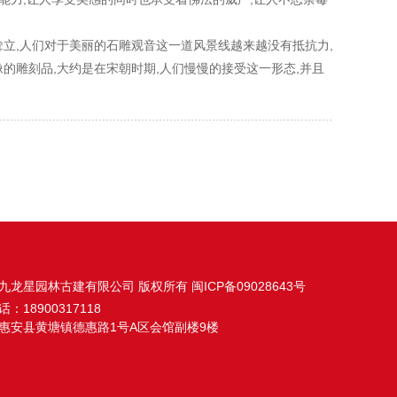
立,人们对于美丽的石雕观音这一道风景线越来越没有抵抗力,
的雕刻品,大约是在宋朝时期,人们慢慢的接受这一形态,并且
九龙星园林古建有限公司 版权所有
闽ICP备09028643号
话：
18900317118
惠安县黄塘镇德惠路1号A区会馆副楼9楼