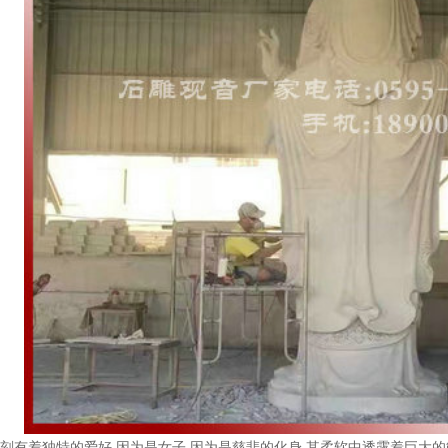
刻有着独特的爱好,因为是女子,因为是慈悲的化身,其柔软中透露着巨大的