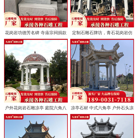
花岗岩功德芳名碑 寺庙宗祠捐款
定制石雕石牌坊，青石花岗岩仿
石雕功德碑
古石门楼，村口寺庙道观景区地
标， ...
户外花岗岩石雕凉亭 庭院六角八
凉亭石材 中式六角亭 户外石头凉
角仿古石亭子 景区乡村宗祠古建
亭图片 九龙星
...