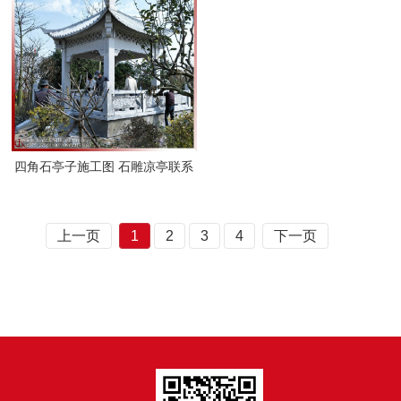
四角石亭子施工图 石雕凉亭联系
石雕之乡九龙星园林古建
上一页
1
2
3
4
下一页