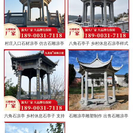
村庄入口石材凉亭 仿古石雕凉亭
八角石亭子 乡村休息石凉亭样式
图片 样式可定制 九龙星
户外石雕凉亭报价
六角石凉亭 乡村休息石亭子 支持
石雕凉亭雕塑制作 出售石雕凉亭
款式尺寸定做 厂家直供
石亭子